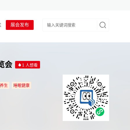
驻
展会发布
览会
1 人想看
养生
睡眠健康