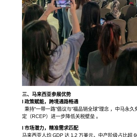
三、马来西亚参展优势
l 政策赋能，跨境通路畅通
秉持“一带一路”倡议与“福品销全球”理念 ，中马永久免
定（RCEP）进一步降低关税壁垒 。
l 市场潜力，精准需求匹配
马来西亚人均 GDP 达 1.2 万美元，中产阶级占比