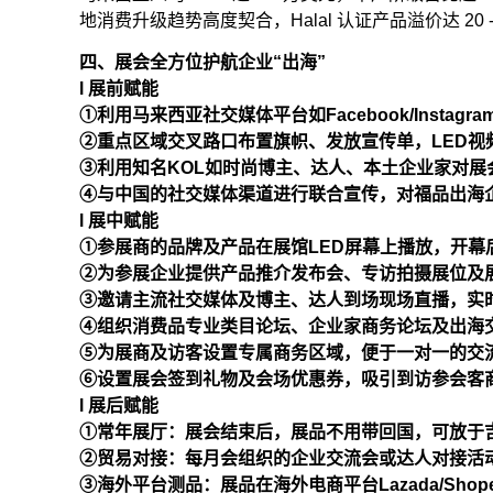
地消费升级趋势高度契合，Halal 认证产品溢价达 20 -
四、展会全方位护航企业“出海”
l 展前赋能
①利用马来西亚社交媒体平台如Facebook/Insta
②重点区域交叉路口布置旗帜、发放宣传单，LED视
③利用知名KOL如时尚博主、达人、本土企业家对展
④与中国的社交媒体渠道进行联合宣传，对福品出海
l 展中赋能
①参展商的品牌及产品在展馆LED屏幕上播放，开幕
②为参展企业提供产品推介发布会、专访拍摄展位及展商长
③邀请主流社交媒体及博主、达人到场现场直播，实
④组织消费品专业类目论坛、企业家商务论坛及出海
⑤为展商及访客设置专属商务区域，便于一对一的交
⑥设置展会签到礼物及会场优惠券，吸引到访参会客
l 展后赋能
①常年展厅：展会结束后，展品不用带回国，可放于
②贸易对接：每月会组织的企业交流会或达人对接活
③海外平台测品：展品在海外电商平台Lazada/Sho